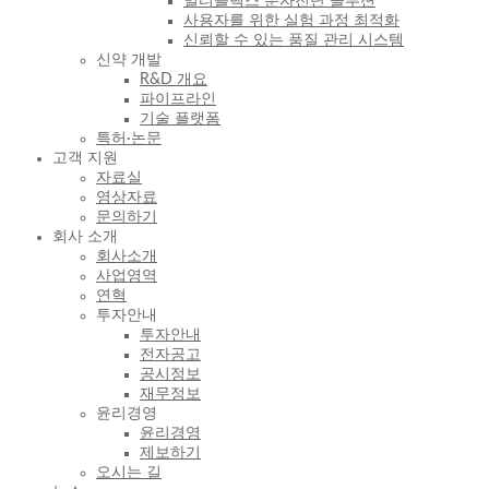
멀티플렉스 분자진단 솔루션
사용자를 위한 실험 과정 최적화
신뢰할 수 있는 품질 관리 시스템
신약 개발
R&D 개요
파이프라인
기술 플랫폼
특허·논문
고객 지원
자료실
영상자료
문의하기
회사 소개
회사소개
사업영역
연혁
투자안내
투자안내
전자공고
공시정보
재무정보
윤리경영
윤리경영
제보하기
오시는 길