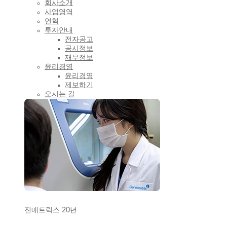
회사소개
사업영역
연혁
투자안내
전자공고
공시정보
재무정보
윤리경영
윤리경영
제보하기
오시는 길
진매트릭스 20년