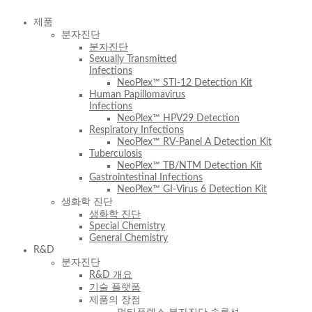
제품
분자진단
분자진단
Sexually Transmitted
Infections
NeoPlex™ STI-12 Detection Kit
Human Papillomavirus
Infections
NeoPlex™ HPV29 Detection
Respiratory Infections
NeoPlex™ RV-Panel A Detection Kit
Tuberculosis
NeoPlex™ TB/NTM Detection Kit
Gastrointestinal Infections
NeoPlex™ GI-Virus 6 Detection Kit
생화학 진단
생화학 진단
Special Chemistry
General Chemistry
R&D
분자진단
R&D 개요
기술 플랫폼
제품의 장점