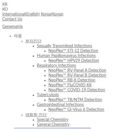
KR
KO
International(English)
Korea(Korea)
Contact Us
Genematrix
분자진단
기술 플랫폼
R&D
제품
분자진단
Sexually Transmitted Infections
NeoPlex™ STI-12 Detection
Human Papillomavirus Infections
NeoPlex™ HPV29 Detection
Respiratory Infections
NeoPlex™ RV-Panel A Detection
NeoPlex™ RV-Panel B Detection
NeoPlex™ RB-8 Detection
NeoPlex™ FluCOVID Kit
NeoPlex™ COVID-19 Detection
Tuberculosis
NeoPlex™ TB/NTM Detection
Gastrointestinal Infections
NeoPlex™ GI-Virus 6 Detection
생화학 진단
Special Chemistry
General Chemistry