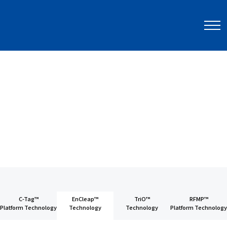
R&D
분자진단
기술 플랫폼
기술 플랫폼
C-Tag™
EnCleap™
TriO™
RFMP™
Platform Technology
Technology
Technology
Platform Technology