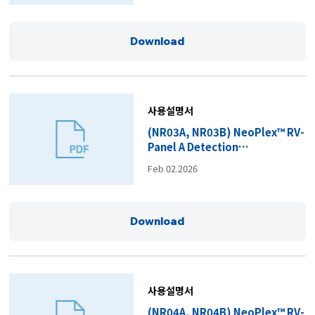
Download
사용설명서
(NR03A, NR03B) NeoPlex™ RV-
Panel A Detection
Kit_IFU_R4.pdf
Feb 02.2026
Download
사용설명서
(NR04A, NR04B) NeoPlex™ RV-