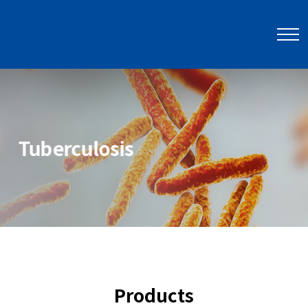
제품
분자 진단
Tuberculosis
Tuberculosis
Products