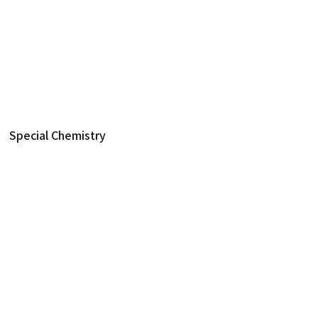
제품
생화학 진단
Special Chemistry
Special Chemistry