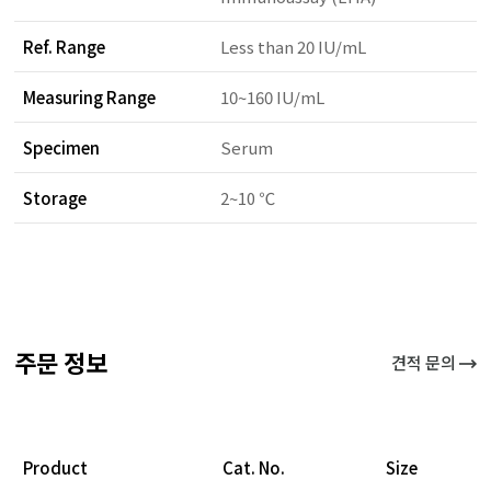
Ref. Range
Less than 20 IU/mL
Measuring Range
10~160 IU/mL
Specimen
Serum
Storage
2~10 ℃
주문 정보
견적 문의
Product
Cat. No.
Size