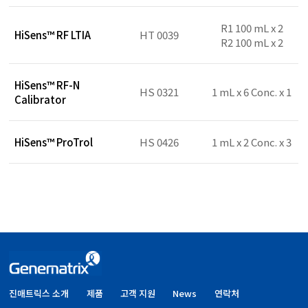
R1 100 mL x 2
HiSens™ RF LTIA
HT 0039
R2 100 mL x 2
HiSens™ RF-N
HS 0321
1 mL x 6 Conc. x 1
Calibrator
HiSens™ ProTrol
HS 0426
1 mL x 2 Conc. x 3
진매트릭스 소개
제품
고객 지원
News
연락처