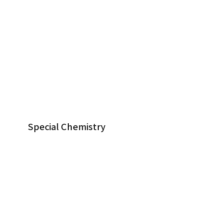
제품
생화학 진단
Special Chemistry
Special Chemistry