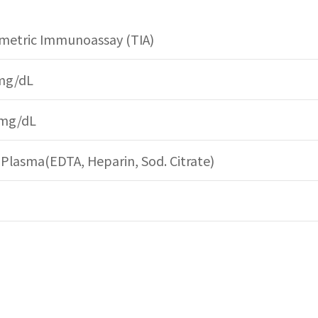
imetric Immunoassay (TIA)
mg/dL
 mg/dL
Plasma(EDTA, Heparin, Sod. Citrate)