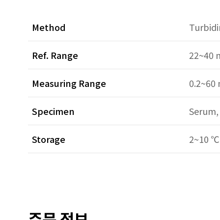
Method
Turbid
Ref. Range
22~40 
Measuring Range
0.2~60
Specimen
Serum, 
Storage
2~10 ℃
주문 정보