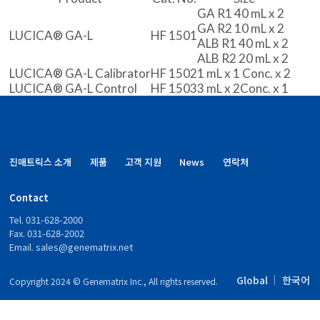
GA R1 40 mL x 2
GA R2 10 mL x 2
LUCICA® GA-L
HF 1501
ALB R1 40 mL x 2
ALB R2 20 mL x 2
LUCICA® GA-L Calibrator
HF 1502
1 mL x 1 Conc. x 2
LUCICA® GA-L Control
HF 1503
3 mL x 2Conc. x 1
진매트릭스 소개
제품
고객 지원
News
연락처
Contact
Tel. 031-628-2000
Fax. 031-628-2002
Email.
sales@genematrix.net
Global
한국어
Copyright 2024 © Genematrix Inc., All rights reserved.