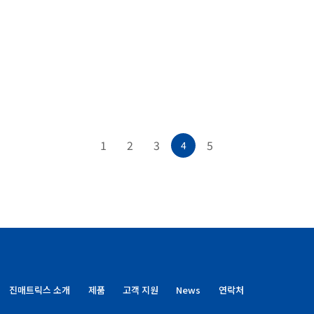
출원"
Mar 31, 2021
위기에서 빛난 K방역의 주역
1
2
3
5
4
진매트릭스 소개
제품
고객 지원
News
연락처