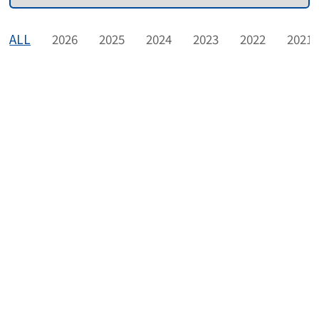
ALL
2026
2025
2024
2023
2022
2021
Sep 08, 2021
진매트릭스, 다중 분자진단 원천기술 미국특허취득
Aug 30, 2021
진매트릭스, 코로나19 변이 진단키트 국내 허가
Jul 14, 2021
진매트릭스 "40분대 코로나 진단제품, 수출허가"