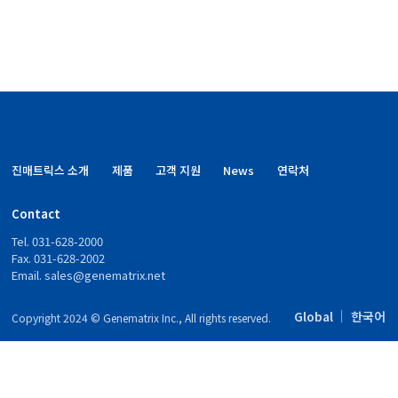
진매트릭스 소개
제품
고객 지원
News
연락처
Contact
Tel. 031-628-2000
Fax. 031-628-2002
Email.
sales@genematrix.net
Global
한국어
Copyright 2024 © Genematrix Inc., All rights reserved.