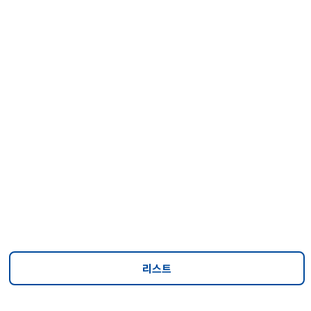
뉴스
뉴스
https://www.sedaily.com/NewsView/2GXXRM5YNC
리스트