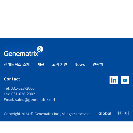
진매트릭스 소개
제품
고객 지원
News
연락처
Contact
Tel. 031-628-2000
Fax. 031-628-2002
Email.
sales@genematrix.net
Global
한국어
Copyright 2024 © Genematrix Inc., All rights reserved.