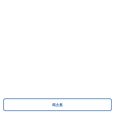
뉴스
뉴스
https://www.edaily.co.kr/News/Read?
newsId=02892966639082768&mediaCodeNo=257&OutLnkChk=Y
리스트