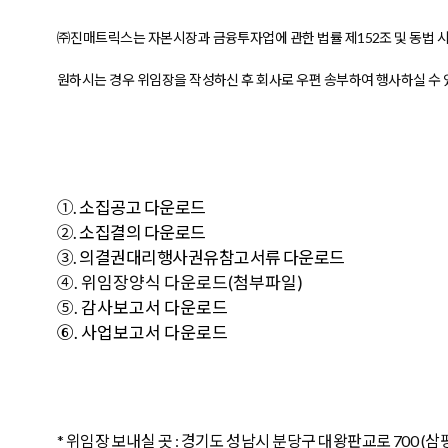
㈜진매트릭스는 자본시장과 금융투자업에 관한 법률 제
152
조 및 동법 
원하시는 경우 위임장을 작성하신 후 회사로 우편 송부하여 행사하실 수
①
.
소집공고
다운로드
②
.
소집결의
다운로드
③
.
의결권대리행사권유참고서류
다운로드
④. 위임장양식 다운로드(첨부파일)
⑤.
감사보고
서 다운로드
⑥.
사업보고서 다운로드
*
위임장 보내실 곳
:
경기도 성남시 분당구 대왕판교로
700 (
삼