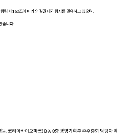
시행령 제
160
조에 따라 의결권 대리행사를 권유하고 있으며
,
 있습니다
.
평동
,
코리아바이오파크
)
B
동
8
층 경영기획부 주주총회 담당자 앞