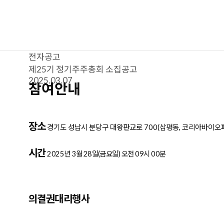
회사 소개
투자 안내
전자공고
투자 안내
전자공고
제25기 정기주주총회 소집공고
2025.03.07
참여안내
장소
경기도 성남시 분당구 대왕판교로 700(삼평동, 코리아바이오파
시간
2025년 3월 28일(금요일) 오전 09시 00분
의결권대리행사