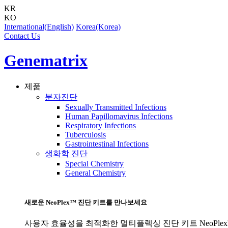
KR
KO
International(English)
Korea(Korea)
Contact Us
Genematrix
제품
분자진단
Sexually Transmitted Infections
Human Papillomavirus Infections
Respiratory Infections
Tuberculosis
Gastrointestinal Infections
생화학 진단
Special Chemistry
General Chemistry
새로운 NeoPlex™ 진단 키트를 만나보세요
사용자 효율성을 최적화한 멀티플렉싱 진단 키트 NeoPle