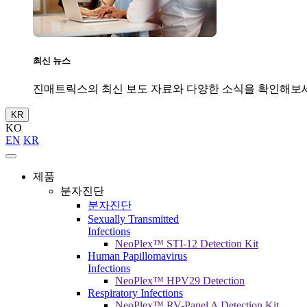
최신 뉴스
진매트릭스의 최신 보도 자료와 다양한 소식을 확인해보
KR
KO
EN
KR
제품
분자진단
분자진단
Sexually Transmitted
Infections
NeoPlex™ STI-12 Detection Kit
Human Papillomavirus
Infections
NeoPlex™ HPV29 Detection
Respiratory Infections
NeoPlex™ RV-Panel A Detection Kit